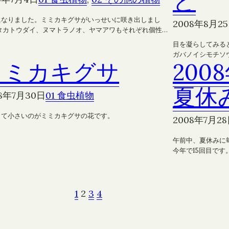
と
になりました。ミミカキグサがいっせいに咲き出しまし
2008年8月2
 タカトウダイ、ヌマトラノオ、ヤマアワもそれぞれ個性…
目を凝らしてみる
ガバノイシモチソ
ミミカキグサ
200
夏休
08年7月30日
01 食虫植物
くて小さいのがミミカキグサの花です。
2008年7月2
午前中、夏休みに
今年で15回目です
1
2
3
4