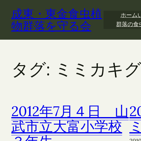
内
成東・東金食虫植
容
ホーム
を
物群落を守る会
群落の食
ス
キ
ッ
プ
タグ:
ミミカキ
2012年7月４日 山
2
武市立大富小学校
20