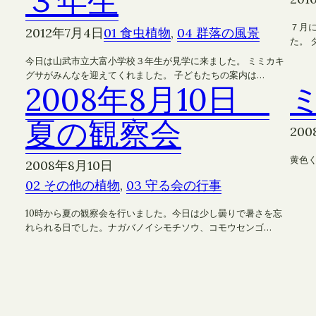
３年生
７月
2012年7月4日
01 食虫植物
, 
04 群落の風景
た。
今日は山武市立大富小学校３年生が見学に来ました。 ミミカキ
グサがみんなを迎えてくれました。 子どもたちの案内は…
2008年8月10日
夏の観察会
20
黄色
2008年8月10日
02 その他の植物
, 
03 守る会の行事
10時から夏の観察会を行いました。今日は少し曇りで暑さを忘
れられる日でした。ナガバノイシモチソウ、コモウセンゴ…