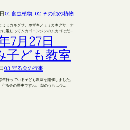
5日
01 食虫植物
, 
02 その他の植物
とミミカキグサ、ホザキノミミカキグサ、ナ
ウに混じってムカゴニンジンのムカゴはだ…
8年7月27日
み子ども教室
8日
03 守る会の行事
毎年行っている子ども教室を開催しました。
。守る会の歴史ですね。 朝のうちは少…