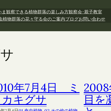
いま観察できる植物
群落の楽しみ方
観察会･親子教室
虫植物
群落の花々
守る会のご案内
ブログ
お問い合わせ
グサ
010年7月4日 ミ
200
ミカキグサ
目を
10年7月4日
01 食虫植物
, 
02 その他の植物