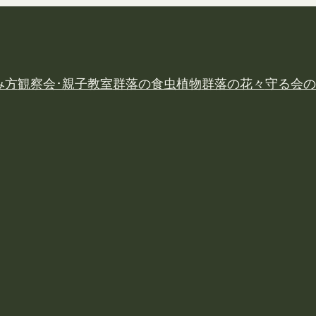
み方
観察会･親子教室
群落の食虫植物
群落の花々
守る会の