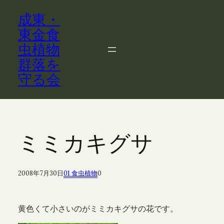
内
成東・
容
を
東金食
ス
虫植物
キ
群落を
ッ
守る会
プ
ミミカキグサ
2008年7月30日
01 食虫植物
0
黄色くて小さいのがミミカキグサの花です。