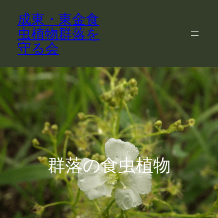
成東・東金食
虫植物群落を
守る会
群落の食虫植物