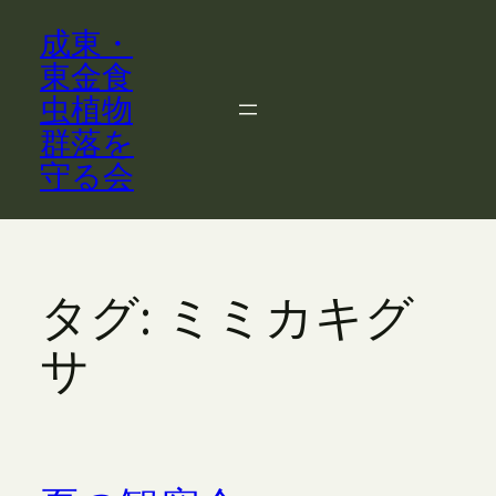
内
成東・
容
を
東金食
ス
虫植物
キ
群落を
ッ
守る会
プ
タグ:
ミミカキグ
サ