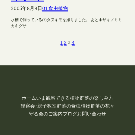
2005年8月9日
01 食虫植物
水槽で飼っている(?)タヌキモを撮りました。 あとホザキノミミ
カキグサ
1
2
3
4
ホーム
いま観察できる植物
群落の楽しみ方
観察会･親子教室
群落の食虫植物
群落の花々
守る会のご案内
ブログ
お問い合わせ