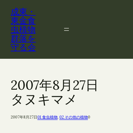
内
成東・
容
を
東金食
ス
虫植物
キ
群落を
ッ
守る会
プ
2007年8月27日
タヌキマメ
2007年8月27日
01 食虫植物
, 
02 その他の植物
0