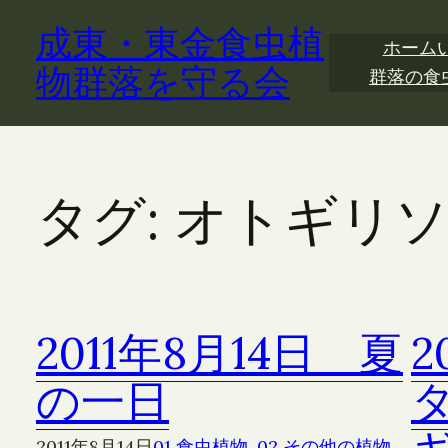
内
成東・東金食虫植
容
ホーム
を
物群落を守る会
群落の食
ス
キ
ッ
プ
タグ:
オトギリ
2011年8月14日 夏
2
の一日
2011年8月14日
01 食虫植物
, 
02 その他の植物