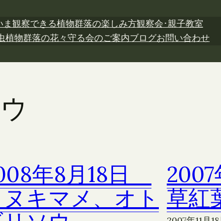
いま観察できる植物
群落の楽しみ方
観察会･親子教室
虫植物
群落の花々
守る会のご案内
ブログ
お問い合わせ
ソウ
008年8月18日
200
タヌキマメ、オト
草紅
2007年11月1