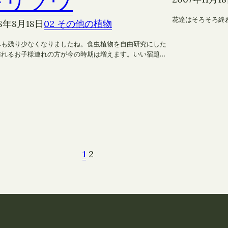
ギリソウ
花達はそろそろ終
8年8月18日
02 その他の植物
みも残り少なくなりましたね。食虫植物を自由研究にした
訪れるお子様連れの方が今の時期は増えます。いい宿題…
1
2