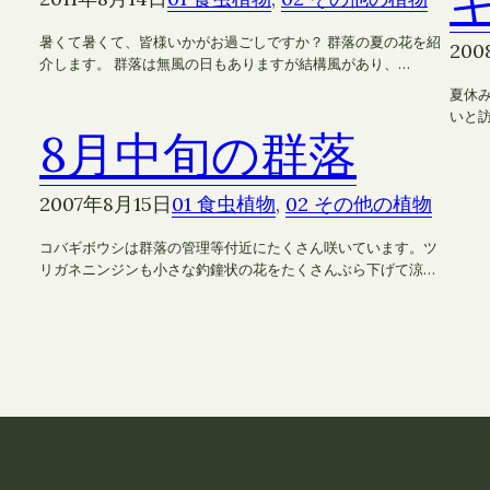
暑くて暑くて、皆様いかがお過ごしですか？ 群落の夏の花を紹
200
介します。 群落は無風の日もありますが結構風があり、…
夏休
いと
8月中旬の群落
2007年8月15日
01 食虫植物
, 
02 その他の植物
コバギボウシは群落の管理等付近にたくさん咲いています。ツ
リガネニンジンも小さな釣鐘状の花をたくさんぶら下げて涼…