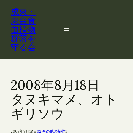
内
成東・
容
を
東金食
ス
虫植物
キ
群落を
ッ
守る会
プ
2008年8月18日
タヌキマメ、オト
ギリソウ
2008年8月18日
02 その他の植物
1