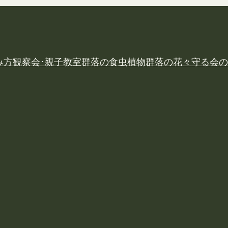
み方
観察会･親子教室
群落の食虫植物
群落の花々
守る会の