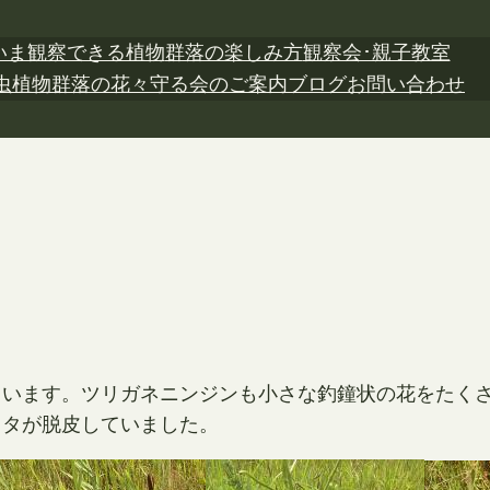
いま観察できる植物
群落の楽しみ方
観察会･親子教室
虫植物
群落の花々
守る会のご案内
ブログ
お問い合わせ
ています。ツリガネニンジンも小さな釣鐘状の花をたく
ッタが脱皮していました。