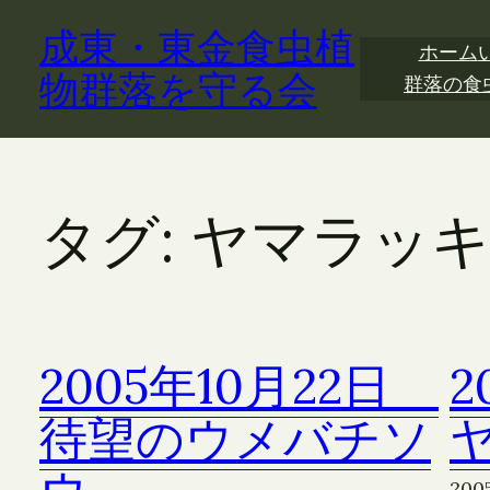
内
成東・東金食虫植
容
ホーム
を
物群落を守る会
群落の食
ス
キ
ッ
プ
タグ:
ヤマラッ
2005年10月22日
2
待望のウメバチソ
200