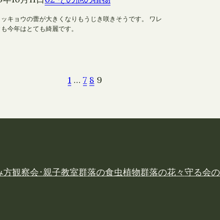
ラッキョウの蕾が大きくなりもうじき咲きそうです。 ワレ
ウも今年はとても綺麗です。
1
…
7
8
9
み方
観察会･親子教室
群落の食虫植物
群落の花々
守る会の