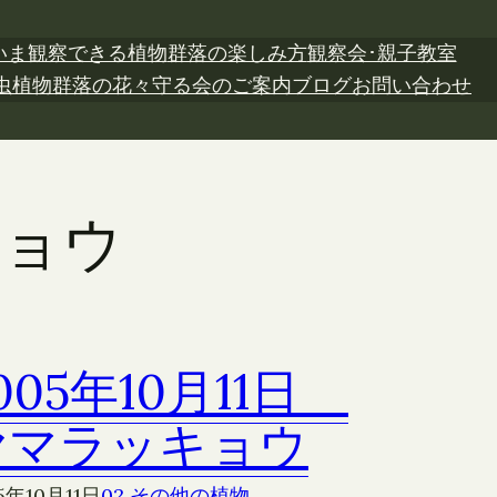
いま観察できる植物
群落の楽しみ方
観察会･親子教室
虫植物
群落の花々
守る会のご案内
ブログ
お問い合わせ
キョウ
005年10月11日
ヤマラッキョウ
5年10月11日
02 その他の植物