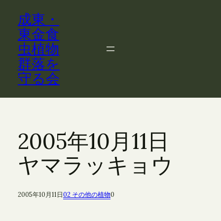
内
成東・
容
を
東金食
ス
虫植物
キ
群落を
ッ
守る会
プ
2005年10月11日
ヤマラッキョウ
2005年10月11日
02 その他の植物
0