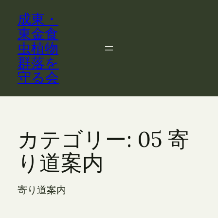
内
成東・
容
を
東金食
ス
虫植物
キ
群落を
ッ
守る会
プ
カテゴリー:
05 寄
り道案内
寄り道案内