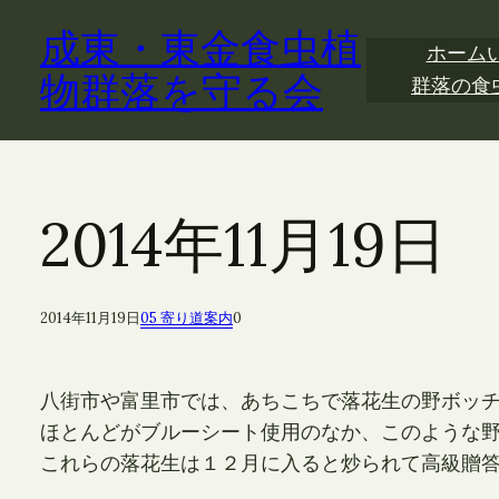
内
成東・東金食虫植
容
ホーム
を
物群落を守る会
群落の食
ス
キ
ッ
プ
2014年11月1
2014年11月19日
05 寄り道案内
0
八街市や富里市では、あちこちで落花生の野ボッ
ほとんどがブルーシート使用のなか、このような
これらの落花生は１２月に入ると炒られて高級贈