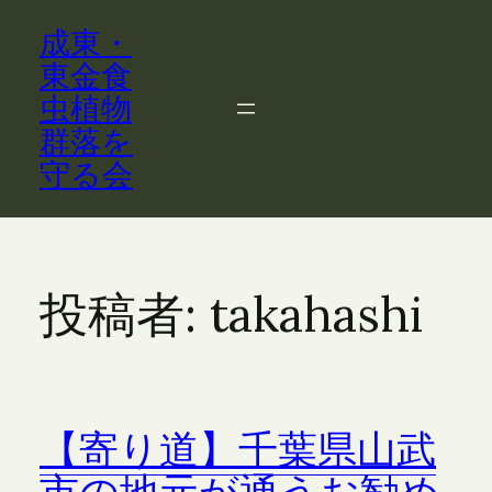
内
成東・
容
を
東金食
ス
虫植物
キ
群落を
ッ
守る会
プ
投稿者:
takahashi
【寄り道】千葉県山武