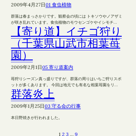
2009年4月27日
01 食虫植物
群落は春まっさかりです。観察会の頃には トキソウやノアザミ
が咲き乱れています。食虫植物のモウセンゴケやイシモチ…
【寄り道】イチゴ狩り
（千葉県山武市相葉苺
園）
2009年2月1日
05 寄り道案内
苺狩りシーズン真っ盛りですが、群落の周りはいちご狩りスポ
ットが多くあります。 今回は地元でも有名な相葉苺園をリ…
群落炎上
2009年1月25日
03 守る会の行事
本日野焼きが行われました。
1
2
3
…
9