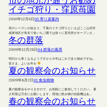
市の地元が通うお勧め
イチゴ狩り・窪原苺園
2010年12月6日
05 寄り道案内
苺のシーズンが始まり、千葉のイチゴ狩りといえばここ山武市
成東地区が有名で各いちご園では徐々に直売所がオープンさ…
冬の群落
2009年12月28日
04 群落の風景
明日から寒くなるようですから今年はこれで走り納めですね。
皆さま、よいお年を
夏の観察会のお知らせ
2009年8月2日
01 食虫植物
夏の観察会をやりますので、お気軽にご参加してください。 暑
さ対策は万全にお願いします。現地に飲み物の自販機はあ…
春の観察会のお知らせ