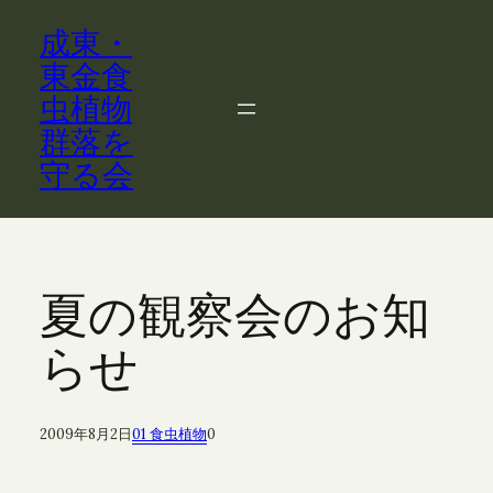
内
成東・
容
を
東金食
ス
虫植物
キ
群落を
ッ
守る会
プ
夏の観察会のお知
らせ
2009年8月2日
01 食虫植物
0