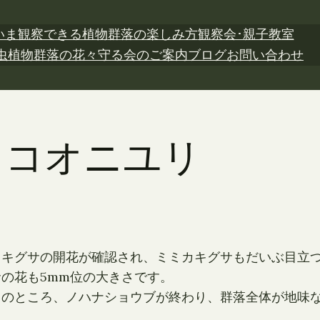
いま観察できる植物
群落の楽しみ方
観察会･親子教室
虫植物
群落の花々
守る会のご案内
ブログ
お問い合わせ
日 コオニユリ
カキグサの開花が確認され、ミミカキグサもだいぶ目立
の花も5mm位の大きさです。
このところ、ノハナショウブが終わり、群落全体が地味