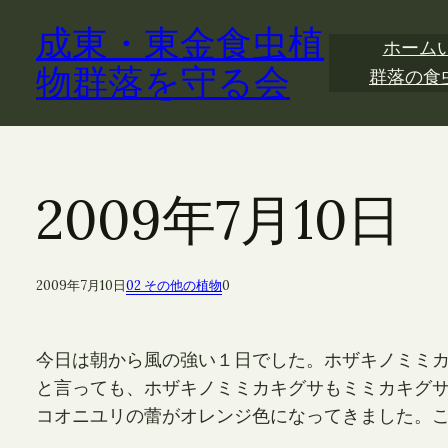
内
成東・東金食虫植
容
ホーム
を
物群落を守る会
群落の食
ス
キ
ッ
プ
2009年7月10
2009年7月10日
02 その他の植物
0
今日は朝から風の強い１日でした。ホザキノミミ
と言っても、ホザキノミミカキグサもミミカキグサ
コオニユリの蕾がオレンジ色になってきました。