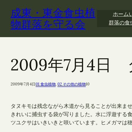
内
成東・東金食虫植
容
ホーム
を
物群落を守る会
群落の食
ス
キ
ッ
プ
2009年7月4日
2009年7月4日
01 食虫植物
, 
02 その他の植物
10
タヌキモは残念ながら木道から見ることが出来ま
きれいに捕虫する袋が写りました。水に浮遊する
ツユクサはいきいきと咲いています。ヒメガマは