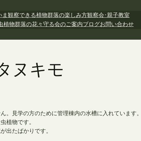
いま観察できる植物
群落の楽しみ方
観察会･親子教室
虫植物
群落の花々
守る会のご案内
ブログ
お問い合わせ
 タヌキモ
せん。見学の方のために管理棟内の水槽に入れています
食虫植物です。
穂が出たばかりです。