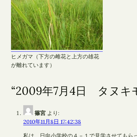
ヒメガマ（下方の雌花と上方の雄花
が離れています）
“2009年7月4日 タヌ
篠宮
より:
2010年11月8日 17:42:38
私は、日向小学校の４－１で見学させてもら