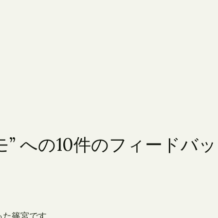
キモ” への10件のフィードバ
った篠宮です。