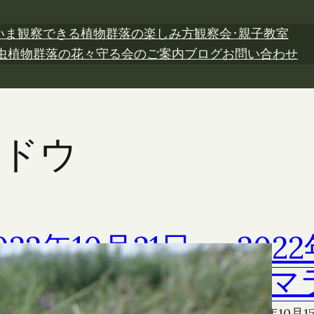
いま観察できる植物
群落の楽しみ方
観察会･親子教室
虫植物
群落の花々
守る会のご案内
ブログ
お問い合わせ
ンドウ
022年10月21日
202
ヤマラッキョウ
ヤマ
2年10月21日
02 その他の植物
2022年10月1