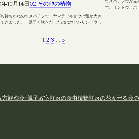
ウメバチソウが見
0年10月14日
02 その他の植物
す。リンドウ、ホ
がお待ちかねのウメバチソウ、ヤマラッキョウは蕾が大き
ってきました。一足早く咲きだしたのはホソバリンドウ…
1
2
3
…
5
み方
観察会･親子教室
群落の食虫植物
群落の花々
守る会の