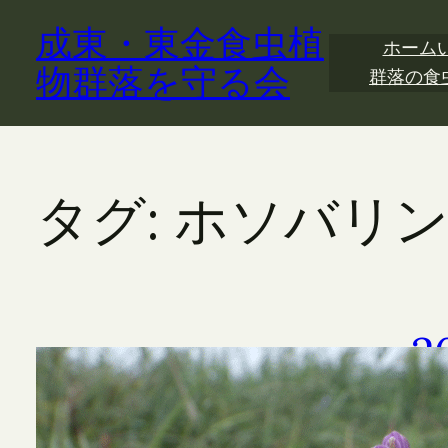
内
成東・東金食虫植
容
ホーム
を
物群落を守る会
群落の食
ス
キ
ッ
プ
タグ:
ホソバリ
2
202