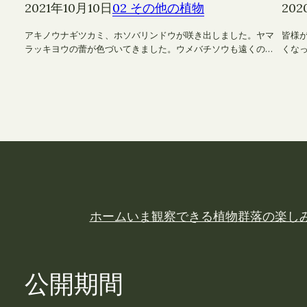
2021年10月10日
02 その他の植物
202
アキノウナギツカミ、ホソバリンドウが咲き出しました。ヤマ
皆様
ラッキヨウの蕾が色づいてきました。ウメバチソウも遠くの…
くな
ホーム
いま観察できる植物
群落の楽し
公開期間