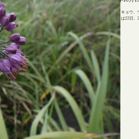
ラッキョウ、ウメバチソウが咲き出しました。明日、明後
ヤマラッキョウ、
2・23日）は秋の観察会です。10時～11時半で…
の観察会は22日、