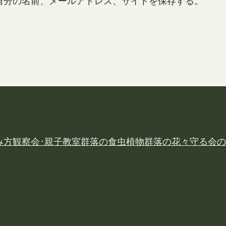
自分の名前、メールアドレス、サイトを保存する。
み方
観察会･親子教室
群落の食虫植物
群落の花々
守る会の