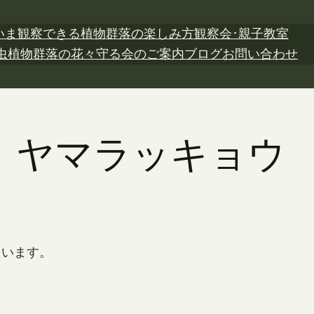
いま観察できる植物
群落の楽しみ方
観察会･親子教室
虫植物
群落の花々
守る会のご案内
ブログ
お問い合わせ
5日 ヤマラッキョウ
ています。