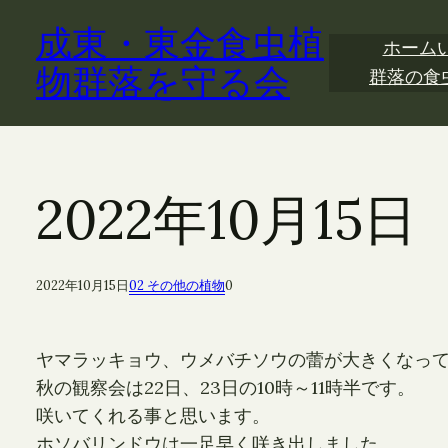
内
成東・東金食虫植
容
ホーム
を
物群落を守る会
群落の食
ス
キ
ッ
プ
2022年10月1
2022年10月15日
02 その他の植物
0
ヤマラッキョウ、ウメバチソウの蕾が大きくなっ
秋の観察会は22日、23日の10時～11時半です。
咲いてくれる事と思います。
ホソバリンドウは一足早く咲き出しました。