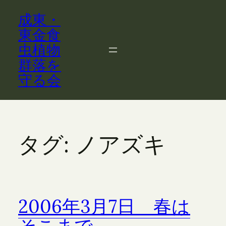
内
成東・
容
を
東金食
ス
虫植物
キ
群落を
ッ
守る会
プ
タグ:
ノアズキ
2006年3月7日 春は