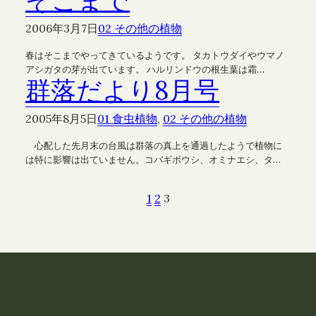
そこまで
2006年3月7日
02 その他の植物
春はそこまでやってきているようです。 タカトウダイやウマノ
アシガタの芽が出ています。 ハルリンドウの根生葉は霜…
群落だより8月号
2005年8月5日
01 食虫植物
, 
02 その他の植物
心配した先月末の台風は群落の真上を通過したようで植物に
は特に影響は出ていません。コバギボウシ、オミナエシ、タ…
1
2
3