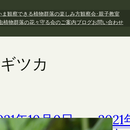
いま観察できる植物
群落の楽しみ方
観察会･親子教室
虫植物
群落の花々
守る会のご案内
ブログ
お問い合わせ
ナギツカ
021年10月0日
202