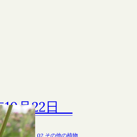
1年10月22日
の群落
2日
01 食虫植物
, 
02 その他の植物