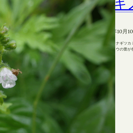
ヤマラッキョウ
アキ
ミ
1年10月20日
01 食虫植物
, 
02 その他の植物
ラッキヨウ、ウメバチソウが咲き出しました。秋の観察週
2021年10月1
４日～３０日の10時～11時半です。ちょうど見ご…
アキノウナギツカ
ラッキヨウの蕾が