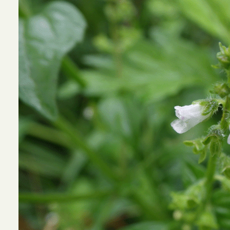
202
ヤマ
間は２