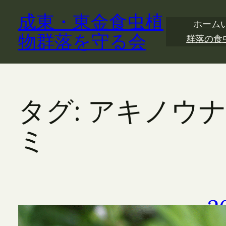
内
成東・東金食虫植
容
ホーム
を
物群落を守る会
群落の食
ス
キ
ッ
プ
タグ:
アキノウ
ミ
2