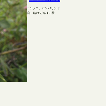
マラッキョウ、ウメバチソウ、ホソバリンド
た。 明日は秋の観察会、晴れて皆様に秋…