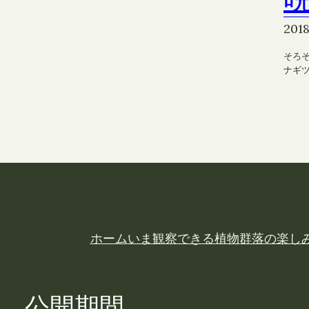
201
そろ
ナギ
ホーム
いま観察できる植物
群落の楽し
公開期間