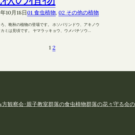
8年10月18日
01 食虫植物
, 
02 その他の植物
そろ、晩秋の植物の登場です。 ホソバリンドウ、アキノウ
ツカミは見頃です。 ヤマラッキョウ、ウメバチソウ…
1
2
み方
観察会･親子教室
群落の食虫植物
群落の花々
守る会の