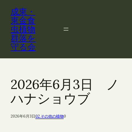
内
成東・
容
を
東金食
ス
虫植物
キ
群落を
ッ
守る会
プ
2026年6月3日 ノ
ハナショウブ
2026年6月3日
02 その他の植物
0