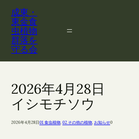
内
成東・
容
を
東金食
ス
虫植物
キ
群落を
ッ
守る会
プ
2026年4月28日
イシモチソウ
2026年4月28日
01 食虫植物
, 
02 その他の植物
, 
お知らせ
0