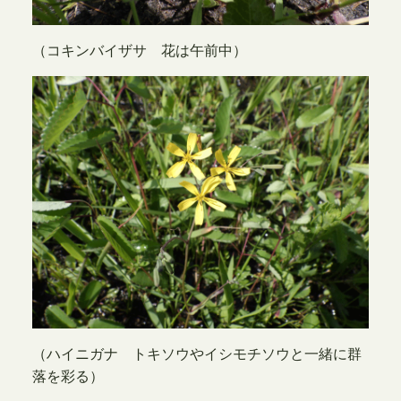
（コキンバイザサ 花は午前中）
（ハイニガナ トキソウやイシモチソウと一緒に群
落を彩る）