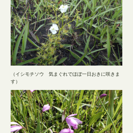
（イシモチソウ 気まぐれでほぼ一日おきに咲きま
す）