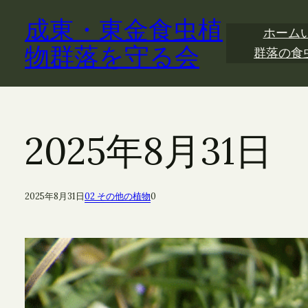
内
成東・東金食虫植
容
ホーム
を
物群落を守る会
群落の食
ス
キ
ッ
プ
2025年8月31
2025年8月31日
02 その他の植物
0