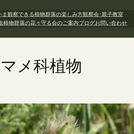
いま観察できる植物
群落の楽しみ方
観察会･親子教室
虫植物
群落の花々
守る会のご案内
ブログ
お問い合わせ
日 マメ科植物