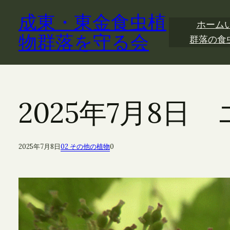
内
成東・東金食虫植
容
ホーム
を
物群落を守る会
群落の食
ス
キ
ッ
プ
2025年7月8日
2025年7月8日
02 その他の植物
0