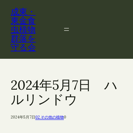
内
成東・
容
を
東金食
ス
虫植物
キ
群落を
ッ
守る会
プ
2024年5月7日 ハ
ルリンドウ
2024年5月7日
02 その他の植物
0