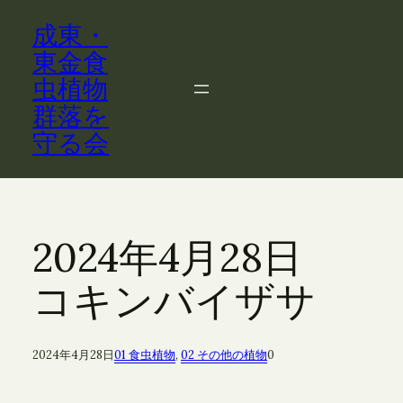
内
成東・
容
を
東金食
ス
虫植物
キ
群落を
ッ
守る会
プ
2024年4月28日
コキンバイザサ
2024年4月28日
01 食虫植物
, 
02 その他の植物
0