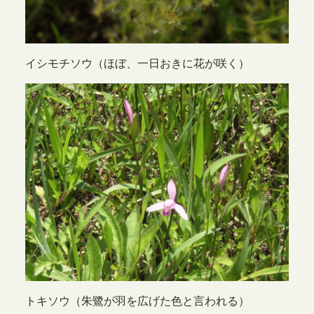
イシモチソウ（ほぼ、一日おきに花が咲く）
トキソウ（朱鷺が羽を広げた色と言われる）