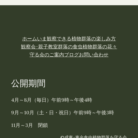
ホーム
いま観察できる植物
群落の楽しみ方
観察会･親子教室
群落の食虫植物
群落の花々
守る会のご案内
ブログ
お問い合わせ
公開期間
4月～8月（毎日）午前9時～午後4時
9月～10月（土・日・祝日）午前9時～午後3時
11月～3月 閉鎖
©成東･東金食虫植物群落を守る会