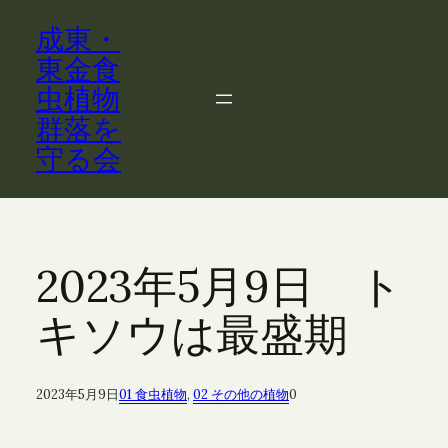
内
成東・
容
を
東金食
ス
虫植物
キ
群落を
ッ
守る会
プ
2023年5月9日 ト
キソウは最盛期
2023年5月9日
01 食虫植物
, 
02 その他の植物
0