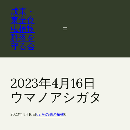
内
成東・
容
を
東金食
ス
虫植物
キ
群落を
ッ
守る会
プ
2023年4月16日
ウマノアシガタ
2023年4月16日
02 その他の植物
0