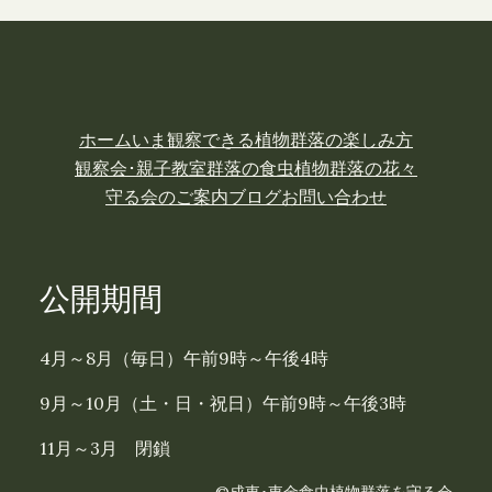
ホーム
いま観察できる植物
群落の楽しみ方
観察会･親子教室
群落の食虫植物
群落の花々
守る会のご案内
ブログ
お問い合わせ
公開期間
4月～8月（毎日）午前9時～午後4時
9月～10月（土・日・祝日）午前9時～午後3時
11月～3月 閉鎖
©成東･東金食虫植物群落を守る会