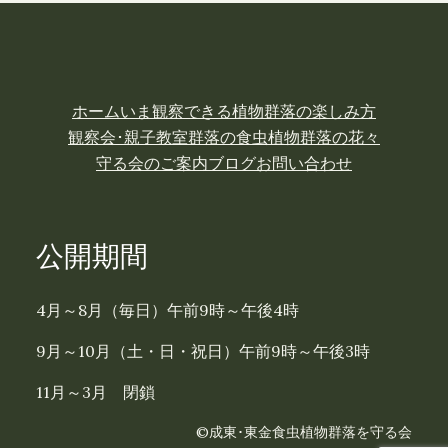
ホーム
いま観察できる植物
群落の楽しみ方
観察会･親子教室
群落の食虫植物
群落の花々
守る会のご案内
ブログ
お問い合わせ
公開期間
4月～8月（毎日）午前9時～午後4時
9月～10月（土・日・祝日）午前9時～午後3時
11月～3月 閉鎖
©成東･東金食虫植物群落を守る会