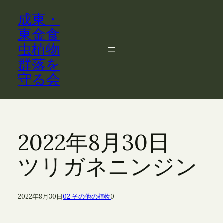
内
成東・
容
を
東金食
ス
虫植物
キ
群落を
ッ
守る会
プ
2022年8月30日
ツリガネニンジン
2022年8月30日
02 その他の植物
0