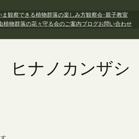
いま観察できる植物
群落の楽しみ方
観察会･親子教室
虫植物
群落の花々
守る会のご案内
ブログ
お問い合わせ
3日 ヒナノカンザシ
。
ます。