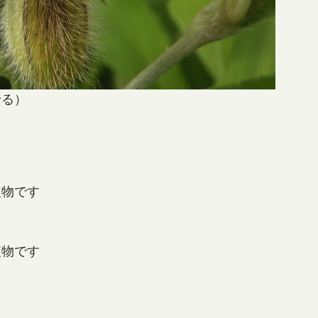
せる）
植物です
植物です