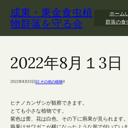
内
成東・東金食虫植
容
ホーム
を
物群落を守る会
群落の食
ス
キ
ッ
プ
2022年8月１
2022年8月13日
02 その他の植物
0
ヒナノカンザシが観察できます。
とても小さな植物です。
紫色は蕾、花は白色、その下に蒴果が見られます
蒴果はサワガニが横になったような形で付いてい