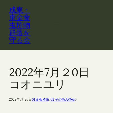
内
成東・
容
を
東金食
ス
虫植物
キ
群落を
ッ
守る会
プ
2022年7月２0日
コオニユリ
2022年7月20日
01 食虫植物
, 
02 その他の植物
0