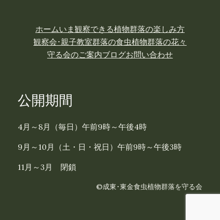
ホーム
いま観察できる植物
群落の楽しみ方
観察会･親子教室
群落の食虫植物
群落の花々
守る会のご案内
ブログ
お問い合わせ
公開期間
4月～8月（毎日）午前9時～午後4時
9月～10月（土・日・祝日）午前9時～午後3時
11月～3月 閉鎖
©成東･東金食虫植物群落を守る会