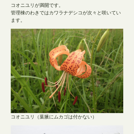
コオニユリが満開です。
管理棟のわきではカワラナデシコが次々と咲いてい
ます。
コオニユリ（葉腋にムカゴは付かない）