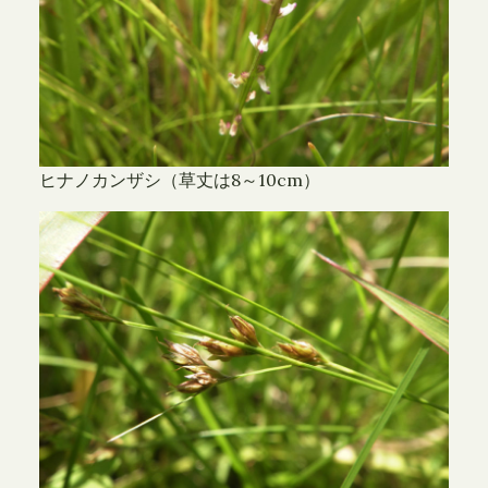
ヒナノカンザシ（草丈は8～10cm）