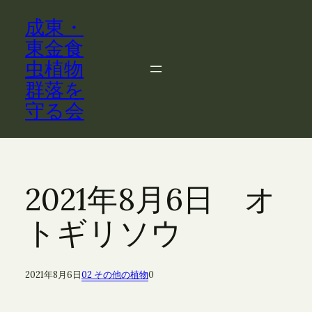
内
成東・
容
を
東金食
ス
虫植物
キ
群落を
ッ
守る会
プ
2021年8月6日 オ
トギリソウ
2021年8月6日
02 その他の植物
0