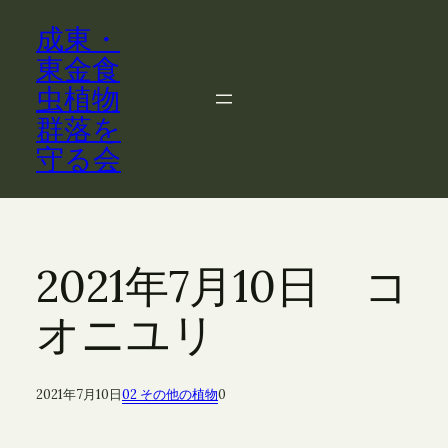
内
成東・
容
を
東金食
ス
虫植物
キ
群落を
ッ
守る会
プ
2021年7月10日 コ
オニユリ
2021年7月10日
02 その他の植物
0