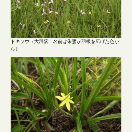
トキソウ（大群落 名前は朱鷺が羽根を広げた色か
ら）