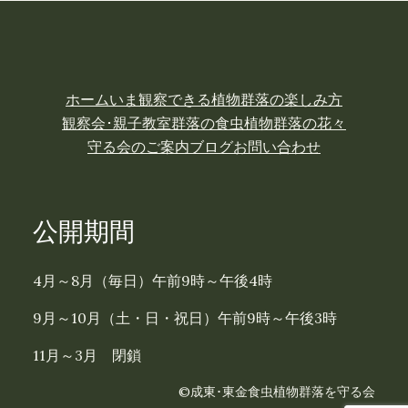
ホーム
いま観察できる植物
群落の楽しみ方
観察会･親子教室
群落の食虫植物
群落の花々
守る会のご案内
ブログ
お問い合わせ
公開期間
4月～8月（毎日）午前9時～午後4時
9月～10月（土・日・祝日）午前9時～午後3時
11月～3月 閉鎖
©成東･東金食虫植物群落を守る会