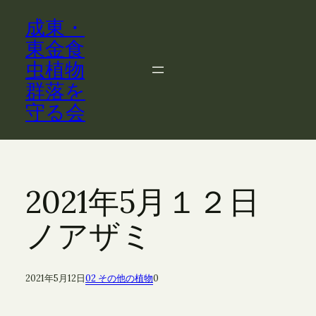
内
成東・
容
を
東金食
ス
虫植物
キ
群落を
ッ
守る会
プ
2021年5月１２日
ノアザミ
2021年5月12日
02 その他の植物
0