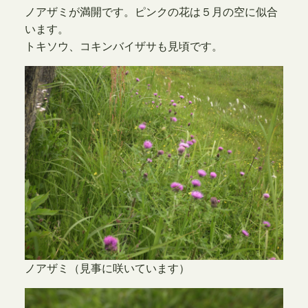
ノアザミが満開です。ピンクの花は５月の空に似合
います。
トキソウ、コキンバイザサも見頃です。
ノアザミ（見事に咲いています）