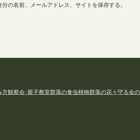
自分の名前、メールアドレス、サイトを保存する。
み方
観察会･親子教室
群落の食虫植物
群落の花々
守る会の