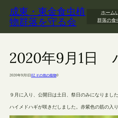
内
成東・東金食虫植
容
ホーム
を
物群落を守る会
群落の食
ス
キ
ッ
プ
2020年9月1日
2020年9月1日
02 その他の植物
0
９月に入り、公開日は土日、祭日のみになりまし
ハイメドハギが咲きだしました。赤紫色の筋の入