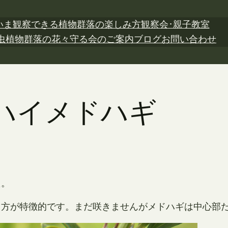
いま観察できる植物
群落の楽しみ方
観察会･親子教室
虫植物
群落の花々
守る会のご案内
ブログ
お問い合わせ
 ハイメドハギ
た。
り方が特徴的です。まだ咲きませんがメドハギは中心部