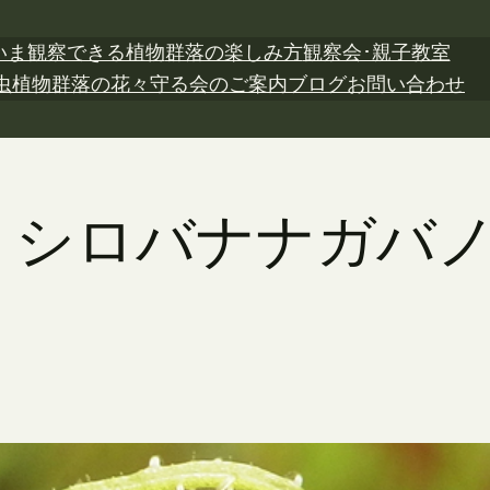
いま観察できる植物
群落の楽しみ方
観察会･親子教室
虫植物
群落の花々
守る会のご案内
ブログ
お問い合わせ
4日 シロバナナガ