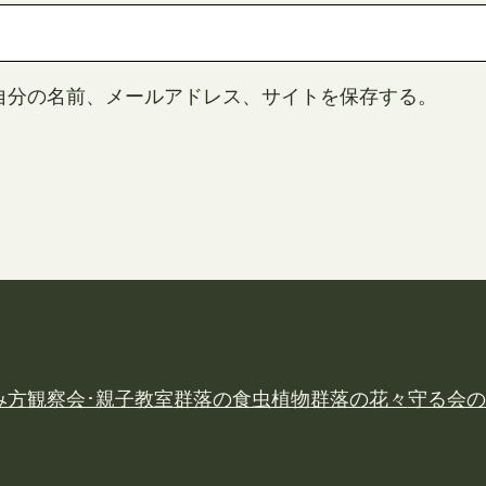
自分の名前、メールアドレス、サイトを保存する。
み方
観察会･親子教室
群落の食虫植物
群落の花々
守る会の