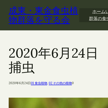
内
成東・東金食虫植
容
ホーム
を
物群落を守る会
群落の食
ス
キ
ッ
プ
2020年6月2
捕虫
2020年6月24日
01 食虫植物
, 
02 その他の植物
0