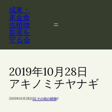
内
成東・
容
を
東金食
ス
虫植物
キ
群落を
ッ
守る会
プ
2019年10月28日
アキノミチヤナギ
2019年10月28日
02 その他の植物
0