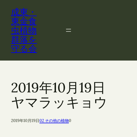
内
成東・
容
を
東金食
ス
虫植物
キ
群落を
ッ
守る会
プ
2019年10月19日
ヤマラッキョウ
2019年10月19日
02 その他の植物
0