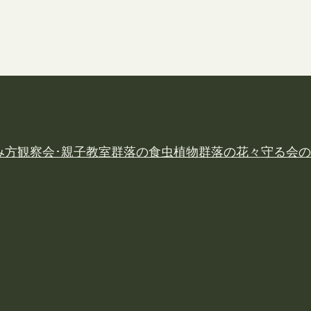
み方
観察会･親子教室
群落の食虫植物
群落の花々
守る会の