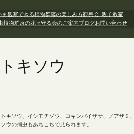
いま観察できる植物
群落の楽しみ方
観察会･親子教室
虫植物
群落の花々
守る会のご案内
ブログ
お問い合わせ
日 トキソウ
とトキソウ、イシモチソウ、コキンバイザサ、ノアザミ
チソウの捕虫もあちこちで見られます。