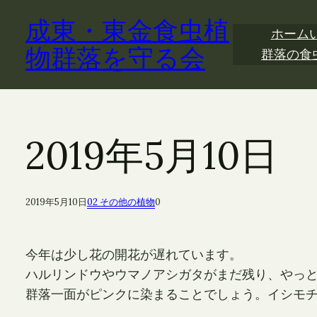
内
成東・東金食虫植
容
ホーム
を
物群落を守る会
群落の食
ス
キ
ッ
プ
2019年5月10
2019年5月10日
02 その他の植物
0
今年は少し花の開花が遅れています。
ハルリンドウやウマノアシガタがまだ残り、やっ
群落一面がピンクに染まることでしょう。イシモ