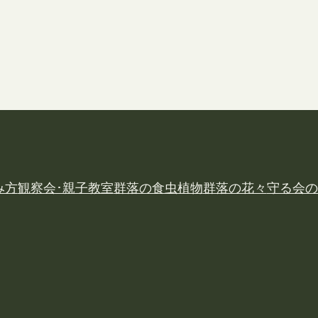
み方
観察会･親子教室
群落の食虫植物
群落の花々
守る会の