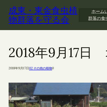
内
成東・東金食虫植
容
ホーム
を
物群落を守る会
群落の食
ス
キ
ッ
プ
2018年9月17
2018年9月17日
02 その他の植物
0