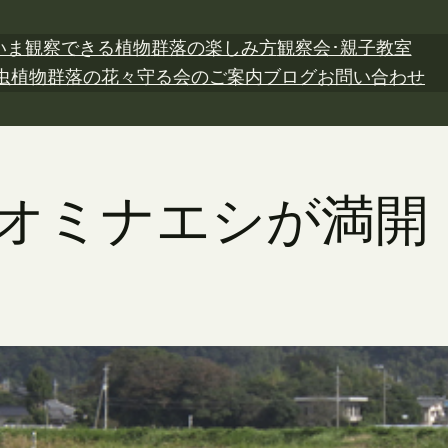
いま観察できる植物
群落の楽しみ方
観察会･親子教室
虫植物
群落の花々
守る会のご案内
ブログ
お問い合わせ
日 オミナエシが満開