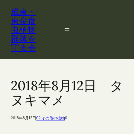
内
成東・
容
を
東金食
ス
虫植物
キ
群落を
ッ
守る会
プ
2018年8月12日 タ
ヌキマメ
2018年8月12日
02 その他の植物
0