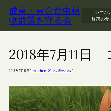
内
成東・東金食虫植
容
ホーム
を
物群落を守る会
群落の食
ス
キ
ッ
プ
2018年7月11
2018年7月11日
01 食虫植物
, 
02 その他の植物
0