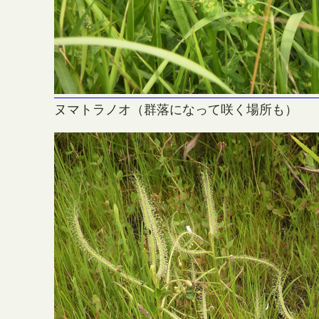
ヌマトラノオ（群落になって咲く場所も）