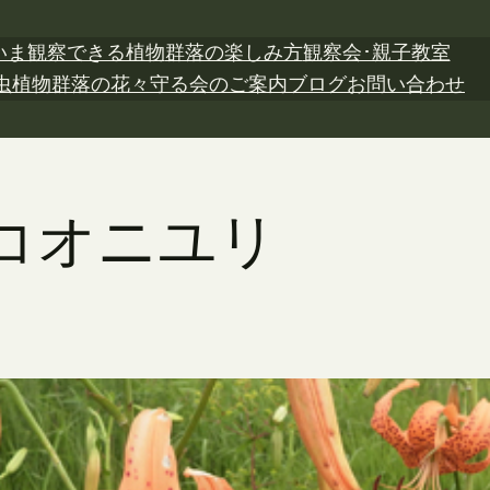
いま観察できる植物
群落の楽しみ方
観察会･親子教室
虫植物
群落の花々
守る会のご案内
ブログ
お問い合わせ
日 コオニユリ