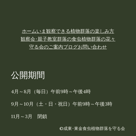
ホーム
いま観察できる植物
群落の楽しみ方
観察会･親子教室
群落の食虫植物
群落の花々
守る会のご案内
ブログ
お問い合わせ
公開期間
4月～8月（毎日）午前9時～午後4時
9月～10月（土・日・祝日）午前9時～午後3時
11月～3月 閉鎖
©成東･東金食虫植物群落を守る会