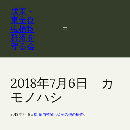
内
成東・
容
を
東金食
ス
虫植物
キ
群落を
ッ
守る会
プ
2018年7月6日 カ
モノハシ
2018年7月6日
01 食虫植物
, 
02 その他の植物
0