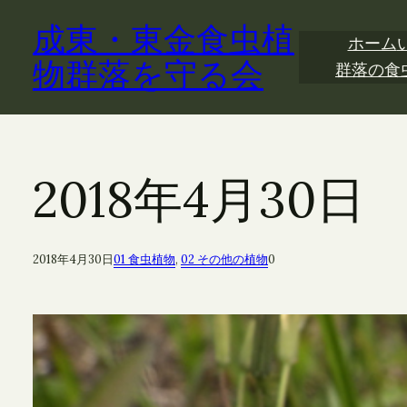
内
成東・東金食虫植
容
ホーム
を
物群落を守る会
群落の食
ス
キ
ッ
プ
2018年4月3
2018年4月30日
01 食虫植物
, 
02 その他の植物
0