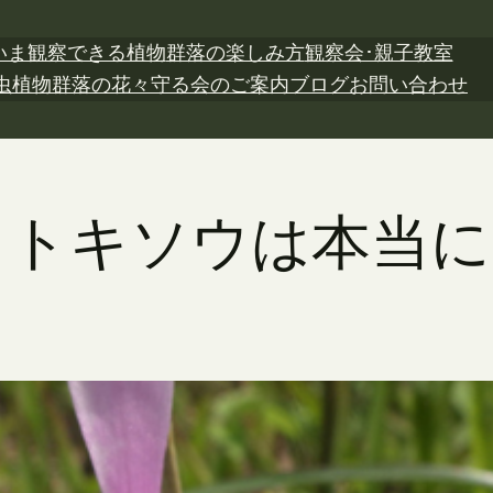
いま観察できる植物
群落の楽しみ方
観察会･親子教室
虫植物
群落の花々
守る会のご案内
ブログ
お問い合わせ
0日 トキソウは本当