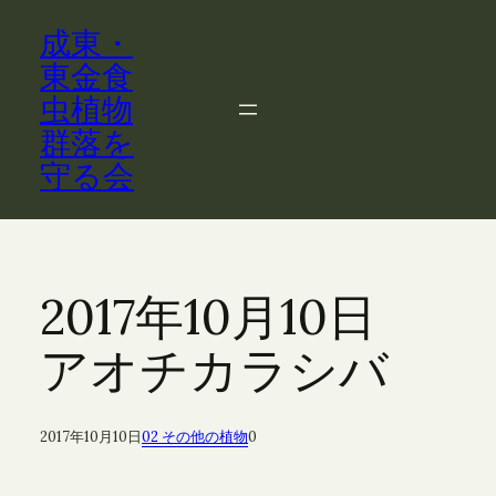
内
成東・
容
を
東金食
ス
虫植物
キ
群落を
ッ
守る会
プ
2017年10月10日
アオチカラシバ
2017年10月10日
02 その他の植物
0