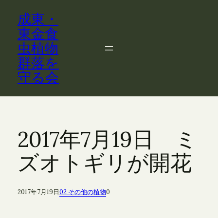
内
成東・
容
を
東金食
ス
虫植物
キ
群落を
ッ
守る会
プ
2017年7月19日 ミ
ズオトギリが開花
2017年7月19日
02 その他の植物
0