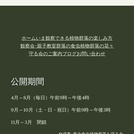
ホーム
いま観察できる植物
群落の楽しみ方
観察会･親子教室
群落の食虫植物
群落の花々
守る会のご案内
ブログ
お問い合わせ
公開期間
4月～8月（毎日）午前9時～午後4時
9月～10月（土・日・祝日）午前9時～午後3時
11月～3月 閉鎖
©成東･東金食虫植物群落を守る会