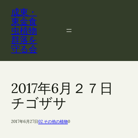
内
成東・
容
を
東金食
ス
虫植物
キ
群落を
ッ
守る会
プ
2017年6月２７日
チゴザサ
2017年6月27日
02 その他の植物
0