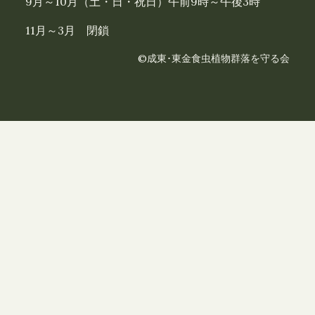
9月～10月（土・日・祝日）午前9時～午後3時
11月～3月 閉鎖
©成東･東金食虫植物群落を守る会