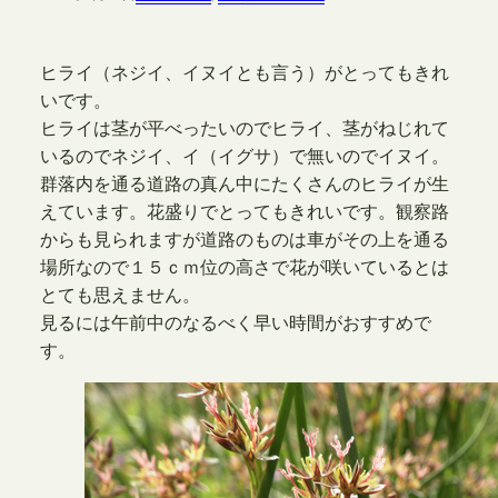
ヒライ（ネジイ、イヌイとも言う）がとってもきれ
いです。
ヒライは茎が平べったいのでヒライ、茎がねじれて
いるのでネジイ、イ（イグサ）で無いのでイヌイ。
群落内を通る道路の真ん中にたくさんのヒライが生
えています。花盛りでとってもきれいです。観察路
からも見られますが道路のものは車がその上を通る
場所なので１５ｃｍ位の高さで花が咲いているとは
とても思えません。
見るには午前中のなるべく早い時間がおすすめで
す。