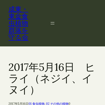
内
成東・
容
を
東金食
ス
虫植物
キ
群落を
ッ
守る会
プ
2017年5月16日 ヒ
ライ（ネジイ、イ
ヌイ）
2017年5月16日
01 食虫植物
, 
02 その他の植物
0