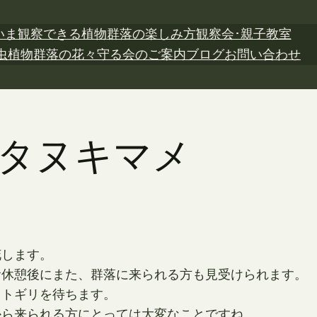
いま観察できる植物
群落の楽しみ方
観察会･親子教室
虫植物
群落の花々
守る会のご案内
ブログ
お問い合わせ
日 タヌキマメ
花します。
食休憩後にまた、群落に来られる方も見受けられます。
オトギリを待ちます。
から来られる方にとっては大変なことですね。