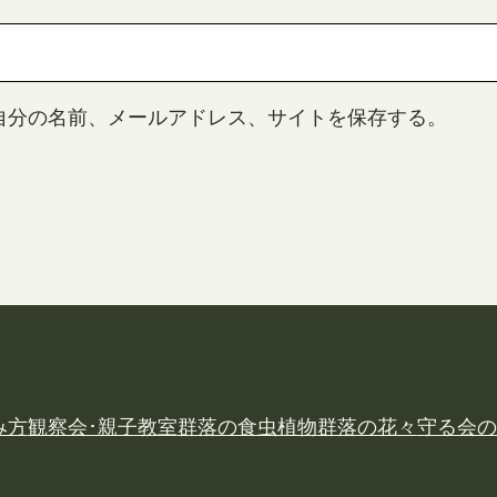
自分の名前、メールアドレス、サイトを保存する。
み方
観察会･親子教室
群落の食虫植物
群落の花々
守る会の