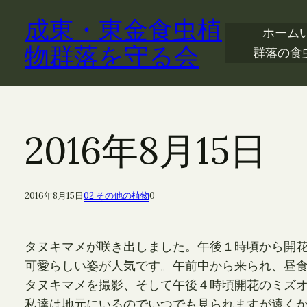
内
成東・東金食虫植
容
ホーム
を
物群落を守る会
群落の食
ス
キ
ッ
プ
2016年8月15
2016年8月15日
02 その他の植物
0
タヌキマメが咲き出しました。午後１時頃から開
可愛らしい姿が人気です。午前中から来られ、昼
タヌキマメを撮影、そして午後４時頃開花のミズ
私達は地元にいるのでいつでも見られますが遠く