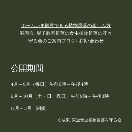
ホーム
いま観察できる植物
群落の楽しみ方
観察会･親子教室
群落の食虫植物
群落の花々
守る会のご案内
ブログ
お問い合わせ
公開期間
4月～8月（毎日）午前9時～午後4時
9月～10月（土・日・祝日）午前9時～午後3時
11月～3月 閉鎖
©成東･東金食虫植物群落を守る会