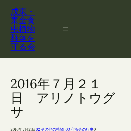
内
成東・
容
を
東金食
ス
虫植物
キ
群落を
ッ
守る会
プ
2016年７月２１
日 アリノトウグ
サ
2016年7月21日
02 その他の植物
, 
03 守る会の行事
0