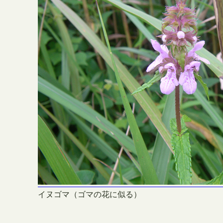
イヌゴマ（ゴマの花に似る）